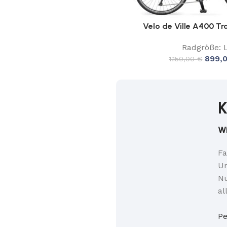
Velo de Ville A400 T
Radgröße: 
899,
1.150,00
€
K
Wi
Fa
Un
Nu
al
Pe