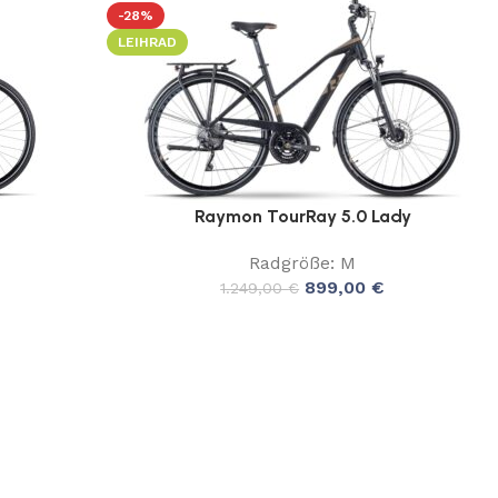
-28%
LEIHRAD
Raymon TourRay 5.0 Lady
Radgröße: M
899,00
€
1.249,00
€