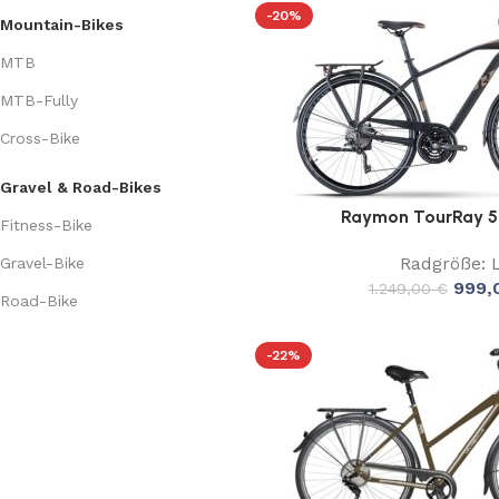
-20%
Mountain-Bikes
MTB
MTB-Fully
Cross-Bike
Gravel & Road-Bikes
Raymon TourRay 5
Fitness-Bike
Radgröße: 
Gravel-Bike
999,
1.249,00
€
Road-Bike
-22%