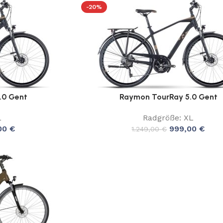
-20%
.0 Gent
Raymon TourRay 5.0 Gent
L
Radgröße: XL
00
€
999,00
€
1.249,00
€