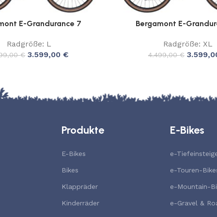
mont E-Grandurance 7
Bergamont E-Grandur
Radgröße: L
Radgröße: XL
3.599,00
€
3.599,
499,00
€
4.499,00
€
Produkte
E-Bikes
E-Bikes
e-Tiefeinsteig
Bikes
e-Touren-Bike
Klappräder
e-Mountain-Bi
Kinderräder
e-Gravel & Ro