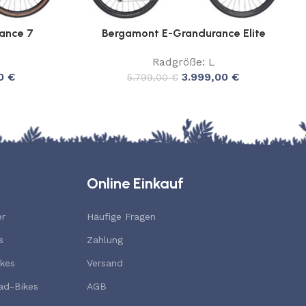
ance 7
Bergamont E-Grandurance Elite
Radgröße: L
00
€
3.999,00
€
5.799,00
€
Online Einkauf
er
Häufige Fragen
s
Zahlung
kes
Versand
ad-Bikes
AGB