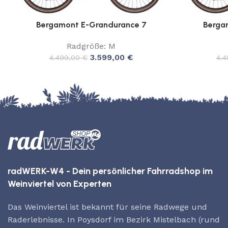
Bergamont E-Grandurance 7
Berga
Radgröße: M
3.599,00
€
4.499,00
€
4.
radWERK-W4 - Dein persönlicher Fahrradshop im
Weinviertel von Experten
Das Weinviertel ist bekannt für seine Radwege und
Raderlebnisse. In Poysdorf im Bezirk Mistelbach (rund