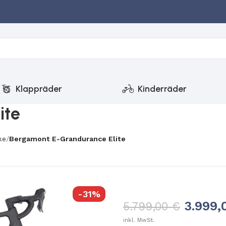
Klappräder
Kinderräder
ite
ke
Bergamont E-Grandurance Elite
-31%
3.999
5.799,00
€
inkl. MwSt.