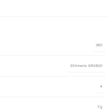
360
Shimano GRX820
4
TQ