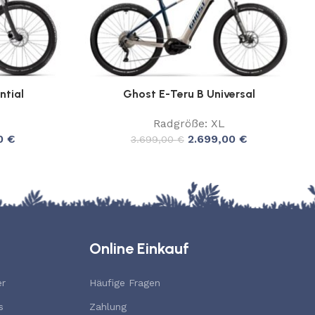
ntial
Ghost E-Teru B Universal
Radgröße: XL
00
€
2.699,00
€
3.699,00
€
Online Einkauf
er
Häufige Fragen
s
Zahlung