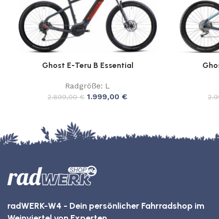
Ghost E-Teru B Essential
Ghos
Radgröße: L
1.999,00
€
2.899,00
€
2.
radWERK-W4 - Dein persönlicher Fahrradshop im
Weinviertel von Experten