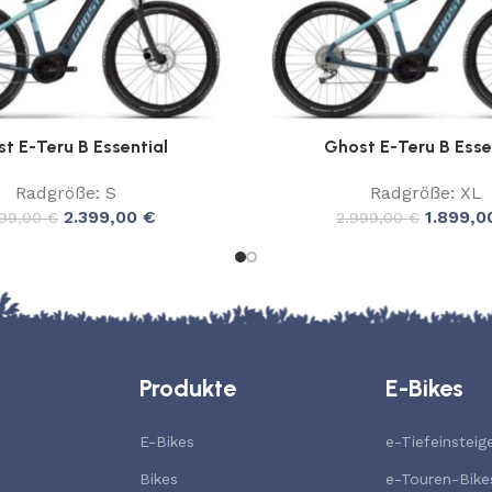
t E-Teru B Essential
Ghost E-Teru B Esse
Radgröße: S
Radgröße: XL
2.399,00
€
1.899,
999,00
€
2.999,00
€
Produkte
E-Bikes
E-Bikes
e-Tiefeinsteig
Bikes
e-Touren-Bike