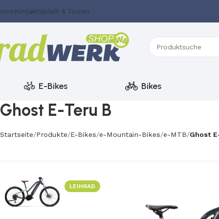
ome
Kontakt
Verleih & Touren
E-Bikes
Bikes
Ghost E-Teru B
Startseite
Produkte
E-Bikes
e-Mountain-Bikes
e-MTB
Ghost E
LEIHRAD