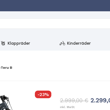
Klappräder
Kinderräder
-Teru B
-23%
2.299
2.999,00
€
inkl. MwSt.