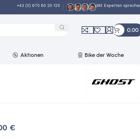
+43 (0) 670 60 20 125
Mit Experten spreche
0,00
Aktionen
Bike der Woche
,00
€