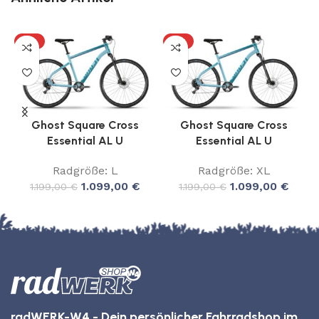
-8%
-8%
Ghost Square Cross
Ghost Square Cross
Essential AL U
Essential AL U
Radgröße: L
Radgröße: XL
1.099,00
€
1.099,00
€
1.199,00
€
1.199,00
€
radWERK-W4 - Dein persönlicher Fahrradshop im