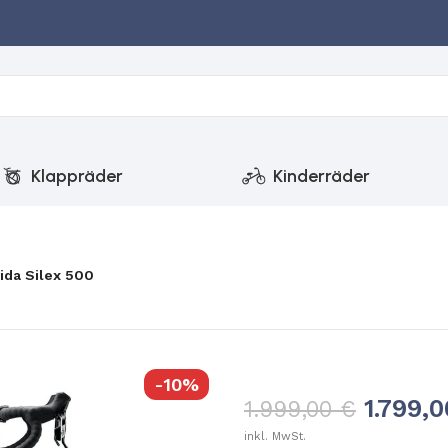
Klappräder
Kinderräder
ida Silex 500
-10%
1.799,
1.999,00
€
inkl. MwSt.