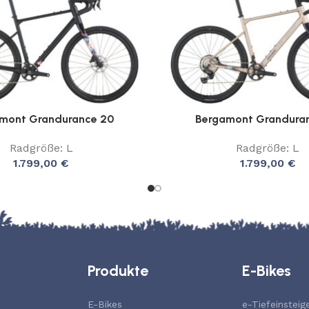
mont Grandurance 20
Bergamont Grandura
Radgröße: L
Radgröße: L
1.799,00
€
1.799,00
€
Produkte
E-Bikes
E-Bikes
e-Tiefeinsteig