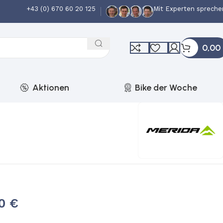
+43 (0) 670 60 20 125
Mit Experten spreche
0,00
Aktionen
Bike der Woche
00
€