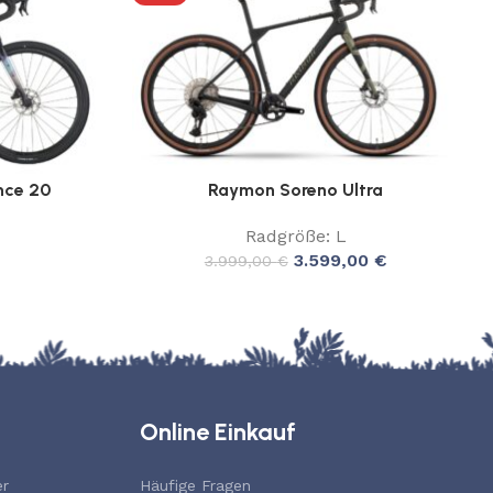
nce 20
Raymon Soreno Ultra
Radgröße: L
3.599,00
€
3.999,00
€
Online Einkauf
er
Häufige Fragen