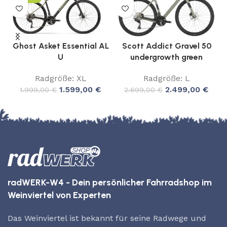
Ghost Asket Essential AL
Scott Addict Gravel 50
U
undergrowth green
Radgröße: XL
Radgröße: L
1.599,00
€
2.499,00
€
1.999,00
€
2.699,00
€
radWERK-W4 - Dein persönlicher Fahrradshop im
Weinviertel von Experten
Das Weinviertel ist bekannt für seine Radwege und