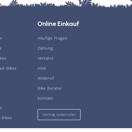
Online Einkauf
er
Häufige Fragen
s
Zahlung
kes
Versand
ad-Bikes
AGB
Widerruf
Bike Berater
Kontakt
s
Vertrag widerrufen
-Bikes