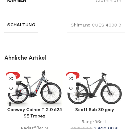
RAHMEN
Aluminium
SCHALTUNG
Shimano CUES 4000 9
Ähnliche Artikel
-25%
-10%
Conway Cairon T 2.0 625
Scott Sub 30 grey
SE Trapez
Radgröße: L
Radgröße: M
3.499,00
€
3.899,00
€