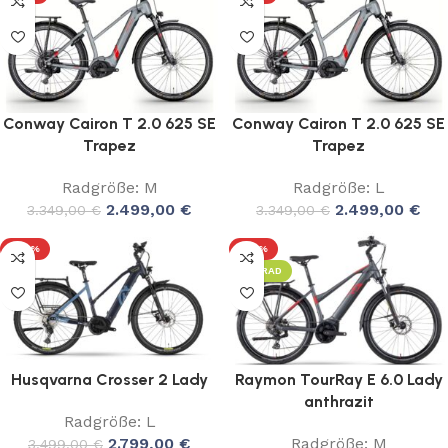
Conway Cairon T 2.0 625 SE
Conway Cairon T 2.0 625 SE
Trapez
Trapez
Radgröße: M
Radgröße: L
2.499,00
€
2.499,00
€
3.349,00
€
3.349,00
€
-20%
-43%
LEIHRAD
Husqvarna Crosser 2 Lady
Raymon TourRay E 6.0 Lady
anthrazit
Radgröße: L
2.799,00
€
Radgröße: M
3.499,00
€