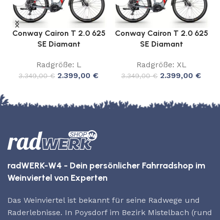
Conway Cairon T 2.0 625
Conway Cairon T 2.0 625
SE Diamant
SE Diamant
Radgröße: L
Radgröße: XL
2.399,00
€
2.399,00
€
3.349,00
€
3.349,00
€
radWERK-W4 - Dein persönlicher Fahrradshop im
Weinviertel von Experten
Das Weinviertel ist bekannt für seine Radwege und
Raderlebnisse. In Poysdorf im Bezirk Mistelbach (rund