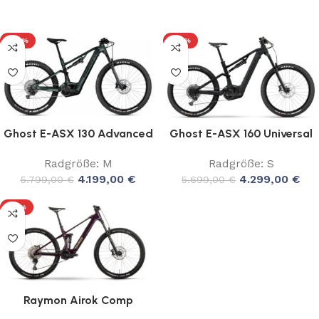
-28%
-25%
Ghost E-ASX 130 Advanced
Ghost E-ASX 160 Universal
Radgröße: M
Radgröße: S
4.199,00
€
4.299,00
€
5.799,00
€
5.699,00
€
-18%
Raymon Airok Comp