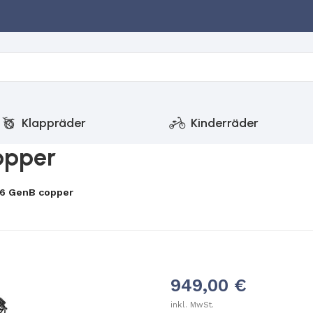
Klappräder
Kinderräder
opper
6 GenB copper
949,00
€
inkl. MwSt.