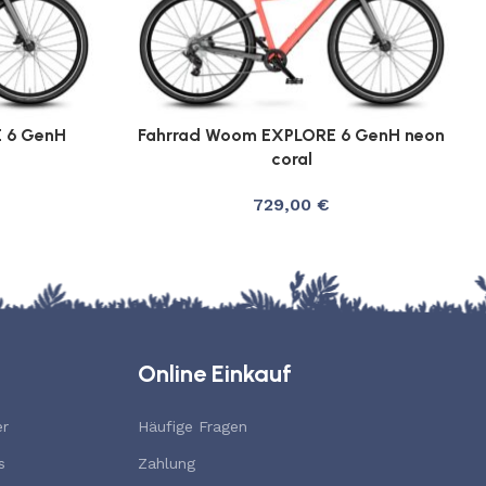
 6 GenH
Fahrrad Woom EXPLORE 6 GenH neon
coral
729,00
€
Online Einkauf
er
Häufige Fragen
s
Zahlung