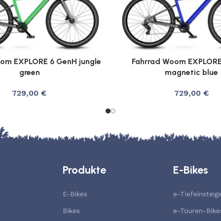
om EXPLORE 6 GenH jungle
Fahrrad Woom EXPLORE
green
magnetic blue
729,00
€
729,00
€
Produkte
E-Bikes
E-Bikes
e-Tiefeinsteig
Bikes
e-Touren-Bike